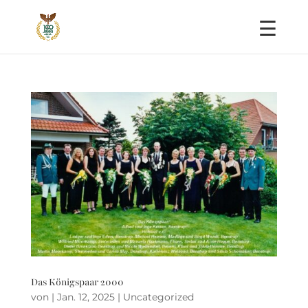
Skip
to
content
Das Königspaar 2000
von
|
Jan. 12, 2025
|
Uncategorized